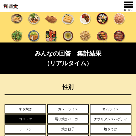
MENU
みんなの回答 集計結果
（リアルタイム）
性別
すき焼き
カレーライス
オムライス
コロッケ
照り焼きバーガー
ナポリタンスパゲティ
ラーメン
焼き餃子
焼きそば